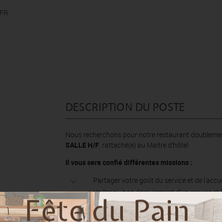
 FR
DESCRIPTION DU POSTE
Nous recherchons pour notre restaurant doublement é
SALLE H/F
, rattaché(e) au Maitre d’hôtel
Il vous sera confié différentes missions :
Partager votre goût du service et de l'accue
Veiller au bon déroulement d'un service et l
Aimer transmettre vos compétences à une é
Gérer son rang (animation du service, suivi