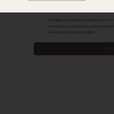
EXPÉRIENCE
Possède une expérience similaire dans u
Aime le travail en équipe autant que le con
Maîtrise le français et l'anglais
PO