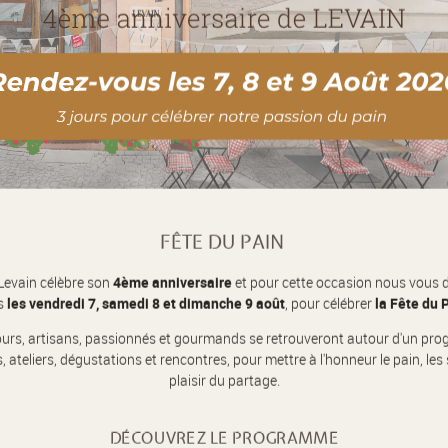
Garantir la satisfaction client
Créer du lien avec le client (connaître ses g
Assurer la formation et l’accompagnemen
Avantages :
Repos à Noël et Nouvel An.
Vacances à partir de Noël pendant 4 semai
Uniformes fournis et entretien inclus.
-20% sur tous les services de la maison.
Avantages tarifaires Relais & Châteaux.
FÊTE DU PAIN
Opportunités d’évolution au sein de la mai
Espace détente pour les collaborateurs, ma
Levain célèbre son
4ème anniversaire
et pour cette occasion nous vous 
CDI, sécurité de l’emploi.
s
les vendredi 7, samedi 8 et dimanche 9 août
, pour célébrer
la Fête du 
Management Humain / Familial.
ours, artisans, passionnés et gourmands se retrouveront autour d'un pr
Repos hebdomadaires consécutifs.
ateliers, dégustations et rencontres, pour mettre à l'honneur le pain, les s
Équilibre travail / vie privée.
plaisir du partage.
Aide à la construction d’un plan de carrièr
Participation à l'évolution active de la ma
DÉCOUVREZ LE PROGRAMME