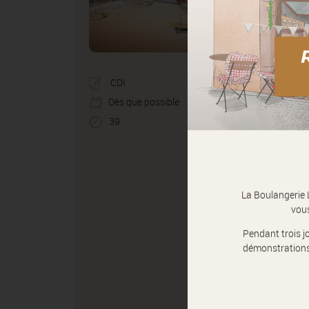
CDI
Dès que possible
39
La Boulangerie 
vou
Pendant trois j
démonstrations, 