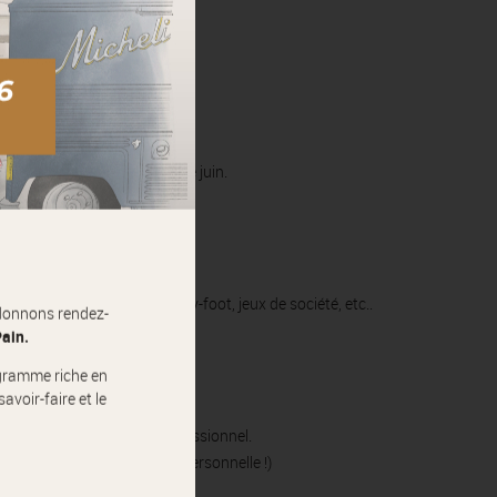
oûts, ses envies, etc…)
t des commis au quotidien
nes et 1 semaine au mois de juin.
son.
ison avec canapés, TV, Baby-foot, jeux de société, etc..
donnons rendez-
Pain.
ogramme riche en
avoir-faire et le
e personnalisé / réseau professionnel.
ison (apportez votre touche personnelle !)