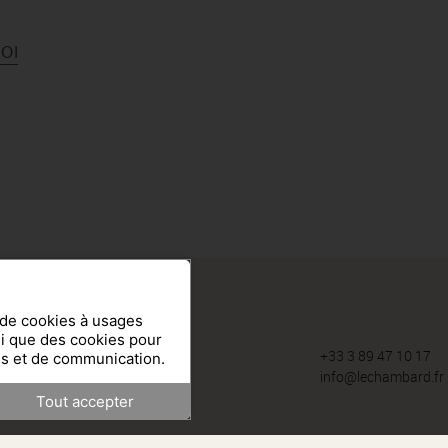
LOI
n de cookies à usages
si que des cookies pour
9-13 rue du Général de Gaulle
+33 3 89 47 10 17
es et de communication.
68240
Kaysersberg
info@lechambard.fr
Tout accepter