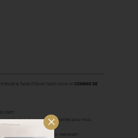
toilé la Table d’Olivier Nasti notre un
COMMIS DE
il client
a satisfaction client sont des priorités pour vous
quipe et la faire évoluer
 des tables, annonce des plats, redresser)