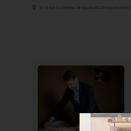
9-13 rue du Général de Gaulle
68240
Kaysersberg
,