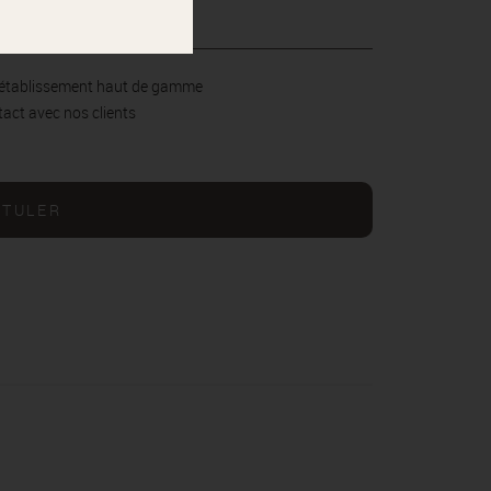
n établissement haut de gamme
tact avec nos clients
STULER